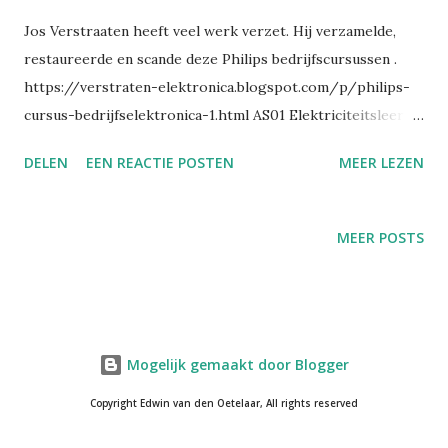
Jos Verstraaten heeft veel werk verzet. Hij verzamelde,
restaureerde en scande deze Philips bedrijfscursussen .
https://verstraten-elektronica.blogspot.com/p/philips-
cursus-bedrijfselektronica-1.html AS01 Elektriciteitsleer
deel 1 Aanklikbare link ➡ Download dit deel van de cursus
DELEN
EEN REACTIE POSTEN
MEER LEZEN
A1 - Inleiding Aan de start Inhoud van de cursus
Blokschema van de cursus Traject A Blokschema van traject
A Hoe gaan wij te werk? De bedrijfselektronicus Wat kunt u
MEER POSTS
aan het einde van deze cursus? Opbouw van elektronische
apparaten Het oefenpaneel Testen A2 - Elektrische stroom
Atomen, kernen en elektronen Geleiders en isolators
Geladen lichamen Grootheden, eenheden en formules Het
Mogelijk gemaakt door Blogger
symbool voor lading en de eenheid van lading
Elektronenstroom Elektronenstroom en elektrische
Copyright Edwin van den Oetelaar, All rights reserved
stroom De ampère De bron van elektrische stroom We