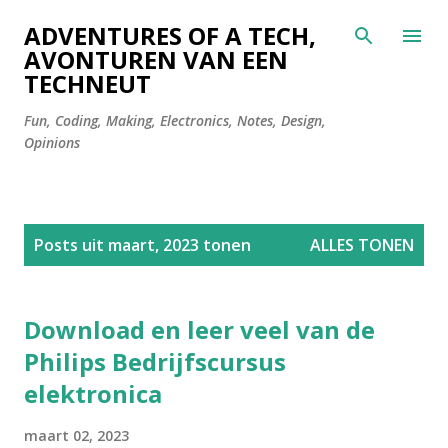
Doorgaan naar hoofdcontent
ADVENTURES OF A TECH,
AVONTUREN VAN EEN
TECHNEUT
Fun, Coding, Making, Electronics, Notes, Design,
Opinions
P
Posts uit maart, 2023 tonen
ALLES TONEN
o
s
t
Download en leer veel van de
s
Philips Bedrijfscursus
elektronica
maart 02, 2023