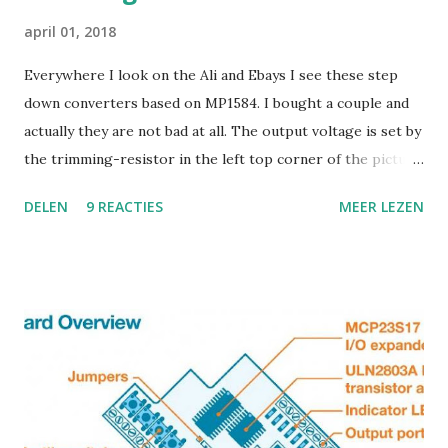
april 01, 2018
Everywhere I look on the Ali and Ebays I see these step
down converters based on MP1584. I bought a couple and
actually they are not bad at all. The output voltage is set by
the trimming-resistor in the left top corner of the picture.
This works OK, but.. it is dangerous because it is rather
DELEN
9 REACTIES
MEER LEZEN
sensitive to the touch. I decided that I wanted fixed output,
so I had to figure out how this thing worked. The
datasheet looks like this : R1 in the datasheet is what I call
"R feedback" in my image. The value of R2 is mostly 8.2K
Ohm in the boards I have seen. So to set some common
values for output voltage: change R1 to 27K for 3V3 output
(actually 3.4 volt, but 27K is a standard value) or change R1
to 43K0 for 5.0 Volt output. (43 K is a standard value) A
standard 0805 size resistor fits precisely, how convenient