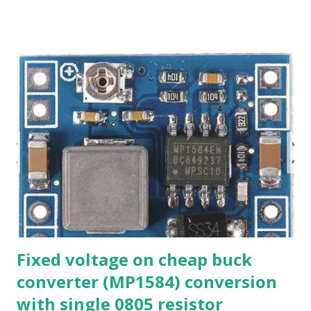
second, then sound recovered and it would click and drop
out again. He told me, do not spend any time on it, yeah,
right. ;-) like I would give up after 15 minutes. I wanted to
know what was going on with this thing, I found some
schematic online and started measuring the usual things.
The power supply, 24V did it drop down when a tick
occurred ? Difficult to find out because sometimes the
thing would play for hours without a glitch. I eventually
found out the 24 V PSU, the step down SMPS on board and
the LDO's were all ok, all power rails remained within spec,
but it still glitched sometimes. (while power was ok) I
inves...
Fixed voltage on cheap buck
converter (MP1584) conversion
with single 0805 resistor