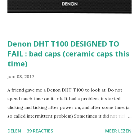
Denon DHT T100 DESIGNED TO
FAIL : bad caps (ceramic caps this
time)
juni 08, 2017
A friend gave me a Denon DHT-T100 to look at. Do not
spend much time on it.. ok. It had a problem, it started
clicking and ticking after power on, and after some time. (a
so called intermittent problem) Sometimes it did not tick
or click, but it was basically not usable. The clicking had a
DELEN
39 REACTIES
MEER LEZEN
sharp click in one channel and repeated after about a