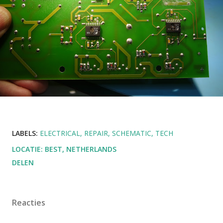
LABELS:
ELECTRICAL
REPAIR
SCHEMATIC
TECH
LOCATIE:
BEST, NETHERLANDS
DELEN
Reacties