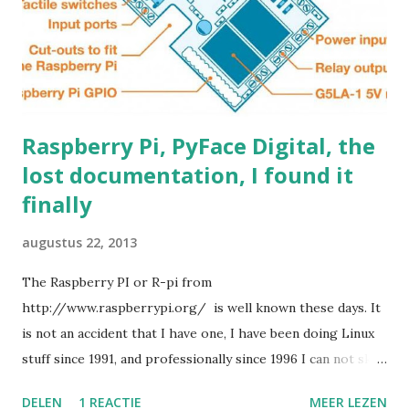
;-). Make sure the other resistor is really 8.2K because that
determines the feedback ratio. This way you can not burn
up your circ...
Raspberry Pi, PyFace Digital, the
lost documentation, I found it
finally
augustus 22, 2013
The Raspberry PI or R-pi from
http://www.raspberrypi.org/ is well known these days. It
is not an accident that I have one, I have been doing Linux
stuff since 1991, and professionally since 1996 I can not skip
over these developments, have to keep up with the new
DELEN
1 REACTIE
MEER LEZEN